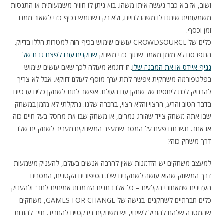
ושוב, אז בוא כבר נעשה איתו משהו. בוא ניתן לו חוויה משמעותית או התנסות
משמעותית שיתנו לו משהו לחיים, ולא רק נשתמש בכיף כדי לשאוב ממנו
זמן וכסף.
כלים של CROWDSOURCE עושים שימוש בכיף הזה למטרות הללו בדיוק.
התפרסם לא מזמן מאמר שתוך כדי משחק
שחקנים עזרו לפצח גנום של
נגיף איידס או את המבנה שלו
. זו דוגמא מעולה לכך שאם עושים שימוש
בפלטפורמה משחקית אפשר לתת ערך מוסף לעולם דווקא. אבל לא צריך
להרחיק לכת ליחסים של שחקן עם העולם. אפשר לתת לשחקן כלים ערכיים
בדבר הטוב והרע, הרצוי והלא רצוי, בחברה שלנו. נתקלתי לא מזמן במשחק
שבו אתה משחק צייד שהורג נמרים, או משחק שבו את מחסל בעל חיים כזה
או אחר. חשבתם פעם על המסר שמעצב המשחקים מעביר לשחקנים שלו
דרך משחק כזה?
למעצב משחקים יש הזדמנות שאין להרבה אנשים בעולם, להעניק משמעות
דרך המשחק שהוא עושה לשחקנים שלו. הסיפורים הקטנים, המסרים
העדינים שמאחורי הקלעים – כל אלו נותנים הזדמנות אמיתית לחנך ולהעניק
כלים חברתיים לשחקנים. בנישה של GAMES FOR CHANGE, משחקים
שהמטרה שלהם להוביל לשינוי, יש משחקים דידקטיים להחריד. חייב להודות