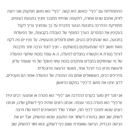
ההתמודדות עם "כיף" כמושג היא קשה. "כיף" הוא מושג חמקמק ואני רוצה
לזרוק אתכם שנים אחורה, לתקופה שהייתי מתבגר וחניך בתנועת הצופים.
מתודיקת ההדרכה בתנועת הנוער מדברת על כך שהחניך צריך לקבל
בעקיפין את המסרים. הערך המוסף של העבודה בקבוצות, של הפעולות
בתנועה, הוא שהחניכים נהנים, חווים ולומדים מהעשייה. על פניו יש פה לקח
מאוד חשוב למי שמתעסקים במשחקים – חניך לומד הרבה יותר מלבנות
דורגל (צורת A הקשורה בחבלים למעלה, ה-A עומד בזכות שיתוף הפעולה
של מי שמחזיקים בחבלים ומתקדם בזכות שיווי משקל של מי שעומד עליו)
ולעשות מרוץ נגד דורגל אחר, מאשר הרצאה פרונטלית.
מדריכים רבים, כששואלים אותם מה המטרה של הפעולה אותה הם מעבירים,
לרוב יציבו את מושג ה"כיף" במקום הראשון.
אני זוכר דיון סוער בקורס ההדרכה אם "כיף" הוא מטרה או אמצעי. רבים יגידו
ש"כיף" הוא מטרה בפני עצמה. אנחנו רוצים שיהיה כיף לשחקן שלנו, אנחנו
רוצים שהוא יתמכר לכיף הזה, ישחרר שלל דופאמינים למוח שלו וירצה
לשחק שוב ושוב במטרה לשחזר את התענוג שהוא המשחק. אבל יש את
הגישה הנגדית, הגישה שאומרת שאם כיף לשחקן, והוא חוזר למשחק שוב