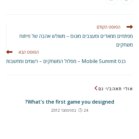
Opens
Opens
new
new
new
new
new
new
new
new
in
in
window
window
window
window
window
window
window
window
a
a
new
new
window
window
לקרוא
הפוסט הקודם
מאמרים
מפתחים ממאדים ומעצבים מונוס – משולש אהבה של פיתוח
נוספים
משחקים
הפוסט הבא
כנס Mobile Summit – מסלול המשחקים – רשמים ומחשבות
אולי תאהב/י גם
What's the first game you designed?
24 בספטמבר 2012