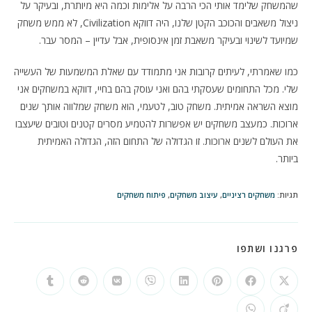
שהמשחק שלימד אותי הכי הרבה על אלימות וכמה היא מיותרת, ובעיקר על
ניצול משאבים והכוכב הקטן שלנו, היה דווקא Civilization, לא ממש משחק
שמיועד לשינוי ובעיקר משאבת זמן אינסופית, אבל עדיין – המסר עבר.
כמו שאמרתי, לעיתים קרובות אני מתמודד עם שאלת המשמעות של העשייה
שלי. מכל התחומים שעסקתי בהם ואני עוסק בהם בחיי, דווקא במשחקים אני
מוצא השראה אמיתית. משחק טוב, לטעמי, הוא משחק שמלווה אותך שנים
ארוכות. כמעצב משחקים יש אפשרות להטמיע מסרים קטנים וטובים שיעצבו
את העולם לשנים ארוכות. זו הגדולה של התחום הזה, הגדולה האמיתית
ביותר.
תגיות
:
משחקים רציניים
,
עיצוב משחקים
,
פיתוח משחקים
SHARE
פרגנו ושתפו
THIS
CONTENT
Opens
Opens
Opens
Opens
Opens
Opens
Opens
Opens
in
in
in
in
in
in
in
in
a
a
a
a
a
a
a
a