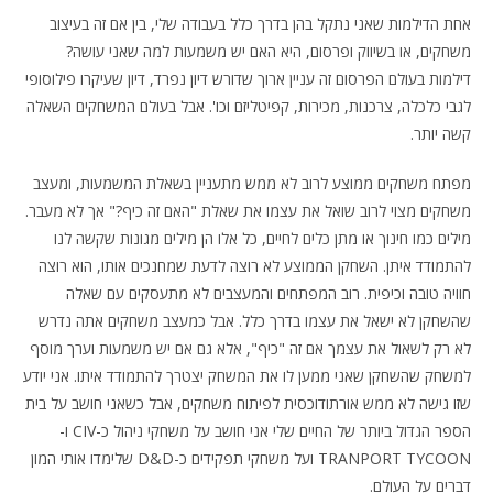
אחת הדילמות שאני נתקל בהן בדרך כלל בעבודה שלי, בין אם זה בעיצוב
משחקים, או בשיווק ופרסום, היא האם יש משמעות למה שאני עושה?
דילמות בעולם הפרסום זה עניין ארוך שדורש דיון נפרד, דיון שעיקרו פילוסופי
לגבי כלכלה, צרכנות, מכירות, קפיטליזם וכו'. אבל בעולם המשחקים השאלה
קשה יותר.
מפתח משחקים ממוצע לרוב לא ממש מתעניין בשאלת המשמעות, ומעצב
משחקים מצוי לרוב שואל את עצמו את שאלת "האם זה כיף?" אך לא מעבר.
מילים כמו חינוך או מתן כלים לחיים, כל אלו הן מילים מגונות שקשה לנו
להתמודד איתן. השחקן הממוצע לא רוצה לדעת שמחנכים אותו, הוא רוצה
חוויה טובה וכיפית. רוב המפתחים והמעצבים לא מתעסקים עם שאלה
שהשחקן לא ישאל את עצמו בדרך כלל. אבל כמעצב משחקים אתה נדרש
לא רק לשאול את עצמך אם זה "כיף", אלא גם אם יש משמעות וערך מוסף
למשחק שהשחקן שאני ממען לו את המשחק יצטרך להתמודד איתו. אני יודע
שזו גישה לא ממש אורתודוכסית לפיתוח משחקים, אבל כשאני חושב על בית
הספר הגדול ביותר של החיים שלי אני חושב על משחקי ניהול כ-CIV ו-
TRANPORT TYCOON ועל משחקי תפקידים כ-D&D שלימדו אותי המון
דברים על העולם.