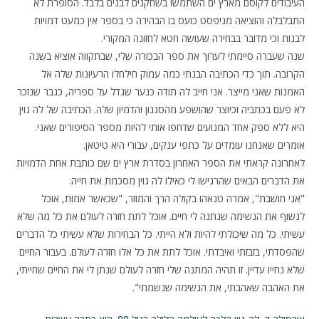
העיבודים לקוסם מארץ ים השתמשו בשחקנים לבנים בלבד. הסופרת לא
התבלבלה והוציאה מניפסט כועס בו הבהירה כי בספר אין כמעט דמויות
לבנות וכי מדובר בבחירה שעושה חטא לחזונה המקורי.
שנה שעברה סיימתי לערוך את ספר הבכורה שלי, שבתקווה אוציא בשנה
הקרובה. תוך כדי הכתיבה הבנתי כמה עמוק חילחלו הרעיונות שלה אל
האמנות שאני מייצר. אני חייב לה תודה כנער שגדל על ספריה, כגבר שנזכר
לא פעם בכתביה וכיוצר שהושפע מהסגנון והדמיון שלה. הכתיבה של לה גוין
היא ללא ספק אחד המנועים שדחפו אותי להיות מספר הסיפורים שאני.
אומרים שאנחנו עומדים על כתפי ענקים, עבורי היא טיטאן.
לאחרונה קראתי את הספר האחרון בסדרת ארץ ים שם כותבת אחת הדמויות
את הדברים הבאים שהרגישו לי כאילו לה גוין מסכמת את חייה:
"אני חושבת", אמרה טנאהו בקולה הרך והמוזר, "שכאשר אמות, אוכל
לנשוף את הנשימה שנתנה לי חיים. אוכל לתת חזרה לעולם את כל מה שלא
עשיתי. כל מה שיכולתי להיות ולא הייתי. כל הבחירות שלא עשיתי כל הדברים
שהפסדתי, בזבזתי ואיבדתי. אוכל לתת את כל אלו חזרה לעולם. בעבור החיים
שלא נחייו עדיין. זו תהיה המתנה שלי חזרה לעולם שנתן לי את החיים שחייתי,
את האהבה שאהבתי, את הנשימה שנשמתי".