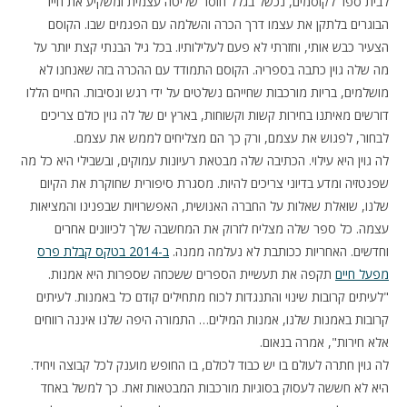
לבית ספר לקוסמים, נכשל בגלל חוסר שליטה עצמית ומשקיע את חייו
הבוגרים בלתקן את עצמו דרך הכרה והשלמה עם הפגמים שבו. הקוסם
הצעיר כבש אותי, וחזרתי לא פעם לעלילותיו. בכל גיל הבנתי קצת יותר על
מה שלה גוין כתבה בספריה. הקוסם התמודד עם ההכרה בזה שאנחנו לא
מושלמים, בריות מורכבות שחייהם נשלטים על ידי רגש ונסיבות. החיים הללו
דורשים מאיתנו בחירות קשות וקשוחות, בארץ ים של לה גוין כולם צריכים
לבחור, לפגוש את עצמם, ורק כך הם מצליחים לממש את עצמם.
לה גוין היא עילוי. הכתיבה שלה מבטאת רעיונות עמוקים, ובשבילי היא כל מה
שפנטזיה ומדע בדיוני צריכים להיות. מסגרת סיפורית שחוקרת את הקיום
שלנו, שואלת שאלות על החברה האנושית, האפשרויות שבפנינו והמציאות
עצמה. כל ספר שלה מצליח לזרוק את המחשבה שלך לכיוונים אחרים
וחדשים. האחריות ככותבת לא נעלמה ממנה.
ב-2014 בטקס קבלת פרס
מפעל חיים
תקפה את תעשיית הספרים ששכחה שספרות היא אמנות.
"לעיתים קרובות שינוי והתנגדות לכוח מתחילים קודם כל באמנות. לעיתים
קרובות באמנות שלנו, אמנות המילים… התמורה היפה שלנו איננה רווחים
אלא חירות", אמרה בנאום.
לה גוין חתרה לעולם בו יש כבוד לכולם, בו החופש מוענק לכל קבוצה ויחיד.
היא לא חששה לעסוק בסוגיות מורכבות המבטאות זאת. כך למשל באחד