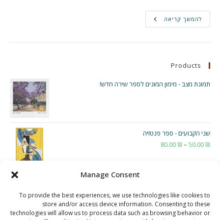
פיתוח
להמשך קריאה
משחקים
חינוכיים
–
חלק
ב'
–
Products
תפקיד
ה-
Flow
תמונת מצב - מימון המונים לספר שירה חדש!
שני הקבועים - ספר פנטזיה
₪
50.00
–
₪
80.00
טווח
מחירים:
Manage Consent
עד
To provide the best experiences, we use technologies like cookies to
store and/or access device information. Consenting to these
technologies will allow us to process data such as browsing behavior or