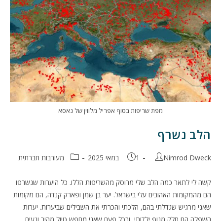
מפת שריפות בסוף אפריל מלווין של נאסא
הלב נשרף
מחבר:
פורסם:
קטגוריה:
Nimrod Dweck
1 במאי 2025
מעורבות חברתית
קשה לי לתאר כמה הלב שלי מרוסק מהשריפות הללו. כל היערות שנשרפו
הם מהמקומות האהובים עלי בישראל. יער בן שמן ופארק קנדה, הם מקומות
שאני מרגיש שגדלתי בהם, הלכתי והכרתי את השבילים שביערות. יערות
השפלה הם חלק מנוף ילדותי, ובכל פעם שאני מחפש טיול מהיר ונעים,