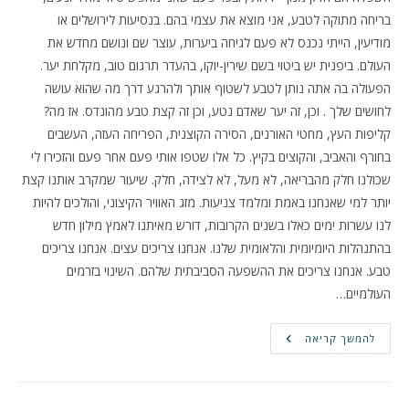
בריחה מתוקה לטבע, אני מוצא את עצמי בהם. בנסיעות לירושלים או
מודיעין, הייתי נכנס לא פעם לגיחה ביערות, עוצר שם ונושם מחדש את
העולם. ביפנית יש ביטוי בשם שירין-יוקו, בהעדר תרגום טוב, מקלחת יער.
הפעולה בה אתה נותן לטבע לשטוף אותך ולהרגע דרך מה שהוא עושה
לחושים שלך . וכן, זה יער שאדם נטע, וכן זה קצת טבע מהונדס. אז מה?
קליפות העץ, מחטי האורנים, הסירה הקוצנית, הפריחה העזה, העשבים
בחורף והאביב, והקוצים בקיץ. כל אלו שטפו אותי פעם אחר פעם והזכירו לי
שכולנו חלק מהבריאה, לא מעל, לא לצידה, חלק. שיעור שמקרב אותנו קצת
יותר למי שאנחנו באמת ומלמד צניעות. מזג האוויר הקיצוני, והולכים להיות
לנו עשרות ימים כאלו בשנים הקרובות, דורש מאיתנו לאמץ מילון חדש
בהתנהלות היומיומית והלאומית שלנו. אנחנו צריכים עצים. אנחנו צריכים
טבע. אנחנו צריכים את ההשפעה הסביבתית שלהם. השינוי בזרמים
העולמיים…
הלב
להמשך קריאה
נשרף