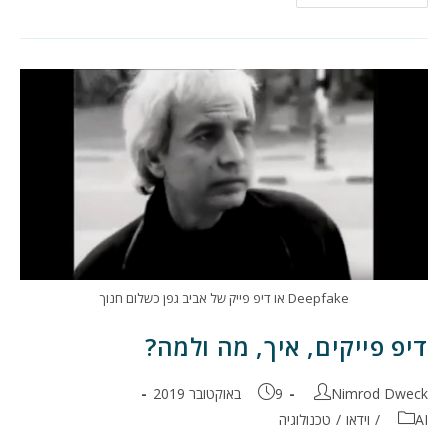
על
טכנולוגיה
של
דת
ועתיד
Deepfake או דיפ פייק של אביב גפן כשלום חנוך
דיפ פייקים, איך, מה ולמה?
מחבר:
פורסם:
Nimrod Dweck
9 באוקטובר 2019
קטגוריה:
AI
/
וידאו
/
טכנולוגיה