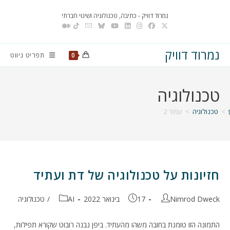
Ski
נמרוד דוויק - כתיבה, טכנולוגיה ושינוי חברתי
t
conten
נמרוד דוויק
תפריט ניווט
0
טכנולוגיה
>
טכנולוגיה
>
עמוד 2
חזיונות על טכנולוגיה של דת ועתיד
מחבר:
פורסם:
קטגוריה:
Nimrod Dweck
17 בינואר 2022
AI
/
טכנולוגיה
התמונה הזו טומנת בחובה משהו מהעתיד. ביפן נבנה רובוט שקורא תפילות,