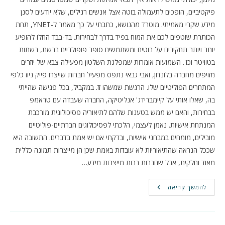
פיקטיביים, הופכים לתעמולה בוטה אצל אנשים רגילים, שלא יודעים לסנן
מידע שקרי מאמיתי. מוטרד מהנושא, כתבתי על כך מאמר ל-YNET, תחת
הכותרת שוטפים לכם את המוח בפיד בדרך לבחירות. בד-בבד החלו להופיע
יותר ויותר תחקירים על בוטים ומשתמשים סופר פופולריים ברשת, רשתות
בטוויטר וכו'. השמועות אומרות שמפלגת השלטון מפעילה צבא של יוזרים
מזויפים מחברה בלונדון, ואבי גבאי נתפס מפעיל חברות שייצרו פייק ניוז כלפי
המתחרים הפוליטיים שלו. הרגשת שמשהו זז. במקביל, בכל פגישה שהייתי
בה, שאלו אותי על קיימברידג' אנליטיקה, החברה שעבדה עם טראמפ
בבחירות, והאם יש ממש בטענות שלהם לתיאוריה פסיכולוגית מורכבת
המנתחת אישיות. נאמן לעצמי, הלכתי לפסיכולוגים חברתיים-פוליטיים
מובילים, מומחים במבחני אישיות, ובדקתי אם יש אמת בדברים. התשובה היא
שככל הנראה שהתיאוריות לא עובדות באמת שכן הן מייצרות תמונה כללית
מאוד וחלקית, אבל שחברות רבות מייצרות מידע…
פייסבוק,
להמשך קריאה
חטיפת
השיח
הציבורי
והצעד
הנכון