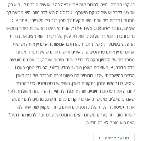
בטקסי תפילה יומיים. למרות שזה אולי נראה בה שאנשים סוגדים לו, הוא רק
אמצעי לקרב אנשים לטקס משותף."טכנולוגיה היא דבר מוזר; היא מביאה לך
מתנות נהדרות ביד אחת והיא תוקעת לך סכין בגב ביד השנייה", אמר C.P
Snow, מחבר "The Two Culture", אחת הקריאות החשובות ביותר בנושאי
מדע וחברה. המקרה שלפנינו הוא לא עניין של דקירה. הוא מציג את נקודת
המפגש בשינוי, רגע של מתנות נהדרות.האנושות היא עדיין אותה אנושות,
אנחנו עדיין אותם פרימטים פרנואידים והישרדותיים שהיינו תמיד. אנחנו
מסתמכים על הדמיון והקהילה כדי לשרוד. מיתוס ואגדה, בין אם הם מוגשים
כדת סדורה, או מעוצבים באופן חופשי כמדע בדיוני, הם כלי נוסף בארגז
הכלים ההישרדותי שלנו. רובוטים הם פשוט צורה מורכבת של גרזן האבן
שסייע לנו להשיג יתרון בתקופת האבן. השימוש בטכנולוגיה כדי להחדיר
לחברה את הערכים החיוביים שהדת יכולה להחזיק, הוא דוגמה מושלמת לאיך
שאנחנו פועלים כאנושות. אנחנו לוקחים כלים חדשים, גורמים להם לפגוש
את התפיסות הישנות שלנו, מסנתזים אותם ביחד, ומקווין שזה יעזור לנו
לשרוד טוב יותר בעולם משתנה.האם הרובוט שלפנינו יוביל לרפורמה דתית?
האם הוא מוביל לצורה חדשה…
חזיונות
להמשך קריאה