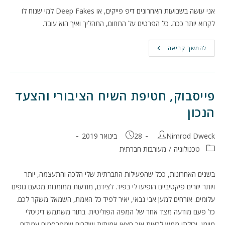
אני עושה בשבועות האחרונים דיפ פייקים, או Deep Fakes למי שנוח לו
לקרוא יותר ככה. כל הפרטים על התחום, התהליך ואיך הוא עובד.
דיפ
להמשך קריאה
פייקים,
איך,
מה
ולמה?
פייסבוק, חטיפת השיח הציבורי והצעד
הנכון
מחבר:
פורסם:
Nimrod Dweck
28 בינואר 2019
קטגוריה:
טכנולוגיה
/
מעורבות חברתית
בשנים האחרונות, ככל שהפעילות החברתית שלי הלכה והתעצמה, יותר
ויותר יוזרים פיקטיביים הופיעו לי בפיד. לצידם, מודעות ממומנות מטעם גופים
עלומים. אזרחים למען אבי גבאי, יאיר לפיד כל האמת, השמאל משקר לכם.
כל פעם מודעה מצד אחר של המפה הפוליטית. בתור משתמש דיגיטלי
מיומן, יכולתי ממש לראות איך חצאי אמיתות ושקרים שמפרסמים עמודים